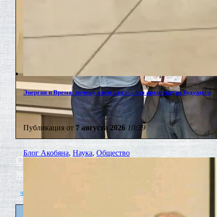
Энергия и Время: почему атом и газ — это архитектура будущего
Публикация от
7 августа 2026
10:39
Блог Акобяна
,
Наука
,
Общество
Сурен Акобян принят в Союз
журналистов России
читать полностью