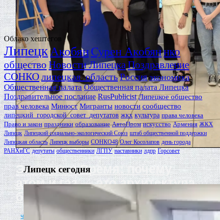
Облако хештегов
Липецк
Акобян
Сурен Акобян
нко
общество
Новости Липецка
Поздравление
СОНКО
липецкая_область
Россия
экономика
Общественная палата
Общественная палата Липецка
Поздравительное послание
RusPublicist
Липецкое общество
прав человека
Минюст
Мигранты
новости
сообщество
липецкий_городской_совет_депутатов
жкх
культура
права человека
Право и закон
праздники
образование
АвтоПром
искусство
Армения
ЖКХ
Липецк
Липецкий социально-экологический Союз
штаб общественной поддержки
Липецкая область
Липецк выборы
СОНКО48
Олег Косолапов
день города
РАНХиГС
депутаты
общественники
ЛГПУ
наставники
лдпр
Горсовет
Энергия и Время: почему
Липецк сегодня
атом и газ — это архитектура
будущего
читать полностью