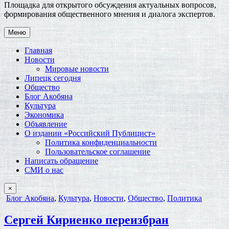
Площадка для открытого обсуждения актуальных вопросов,
формирования общественного мнения и диалога экспертов.
Меню
Главная
Новости
Мировые новости
Липецк сегодня
Общество
Блог Акобяна
Культура
Экономика
Объявление
О издании «Российский Публицист»
Политика конфиденциальности
Пользовательское соглашение
Написать обращение
СМИ о нас
×
Опубликовано
Блог Акобяна
,
Культура
,
Новости
,
Общество
,
Политика
в
Сергей Кириенко переизбран