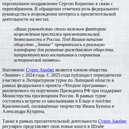
персональное поздравление Сергею Кириенко в связи с
переизбранием. В обращении отмечена роль федерального
руководства в возрождении интереса к просветительской
деятельности на местах.
«Ваше руководство стало важным фактором
возрождения престижа просветительской
деятельности в России. Под Вашим началом
общество „Знание“ превратилось в реальную
платформу для развития гражданского общества,
патриотического воспитания и сохранения
исторической памяти».
Напомним:
Сурен Акобян
является членом общества
«Знание» с 2024 года. С 2025 года публицист периодически
участвует в Литературном турне по Липецкой области в
рамках федерального проекта «Чтецкие программы»,
реализуемого по поручению Президента РФ при поддержке
Министерства просвещения России. В рамках турне
состоялись встречи со школьниками в Ельце и посёлке
Краснинский, посвящённые творчеству Ивана Бунина и
Александра Куприна.
Также в рамках просветительской деятельности
Сурен Акобян
регулярно представляет свои новые книги в Штабе