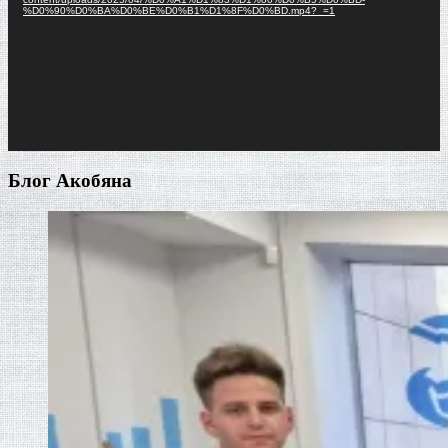
%D0%90%D0%BA%D0%BE%D0%B1%D1%8F%D0%BD.mp4?_=1
Блог Акобяна