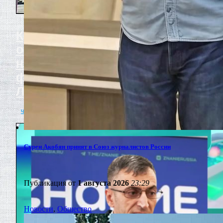
Крылья, которые
объединяют: личный взгляд
на межрегиональный
фестиваль инклюзии в
Липецке
читать полностью
Сурен Акобян принят в Союз журналистов России
Публикация от
1 августа 2026
23:29
Новости
,
Общество