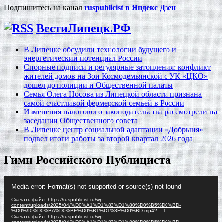
Подпишитесь на канал
ruspublicist в Яндекс Дзен
ВестиЛипецк.РФ
В Липецке обсудили технологии будущего и
энергетический потенциал России
Спорные подписи и регулярные затопления: конфликт
жителей домов на Зои Космодемьянской с УК «ЦКО»
дошел до полиции и Общественной палаты
Семья Олега Носова из Липецкой области признана
самой счастливой фермерской семьей в России
Изменения налогового законодательства рассмотрели на
заседании Общественного совета
В Липецке центр социальной адаптации «Добрыня»
подвел итоги работы за второй квартал 2026 года
Гимн Российского Публициста
Видеоплеер
Media error: Format(s) not supported or source(s) not found
Скачать файл: https://ruspublicist.ru/wp-
content/uploads/2025/04/%D0%A1%D1%83%D1%80%D0%B5%D0%BD-
%D0%90%D0%BA%D0%BE%D0%B1%D1%8F%D0%BD.mp4?_=1
Скачать файл: https://ruspublicist.ru/wp-
content/uploads/2025/04/%D0%A1%D1%83%D1%80%D0%B5%D0%BD-