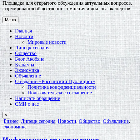
Площадка для открытого обсуждения актуальных вопросов,
формирования общественного мнения и диалога экспертов.
Меню
Главная
Новости
Мировые новости
Липецк сегодня
Общество
Блог Акобяна
Культура
Экономика
Объявление
О издании «Российский Публицист»
Политика конфиденциальности
Пользовательское соглашение
Написать обращение
СМИ о нас
×
Опубликовано
Бизнес
,
Липецк сегодня
,
Новости
,
Общество
,
Объявление
,
в
Экономика
Информация от управления