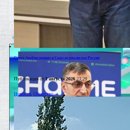
объединяют: личный взгляд
на межрегиональный
фестиваль инклюзии в
Липецке
читать полностью
Сурен Акобян принят в Союз журналистов России
Публикация от
1 августа 2026
23:29
Новости
,
Общество