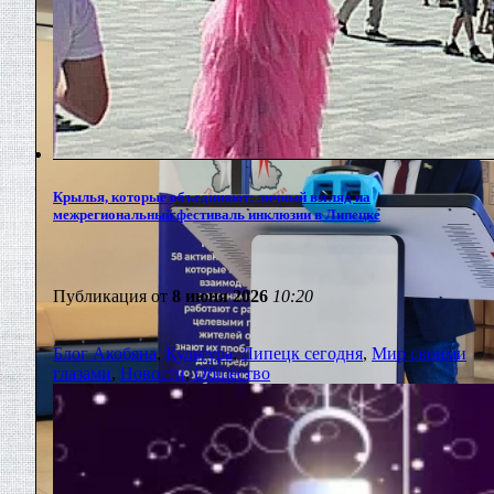
Крылья, которые объединяют: личный взгляд на
межрегиональный фестиваль инклюзии в Липецке
Публикация от
8 июня 2026
10:20
Блог Акобяна
,
Культура
,
Липецк сегодня
,
Мир своими
глазами
,
Новости
,
Общество