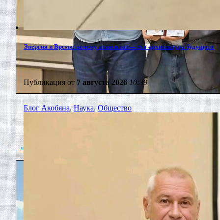
Энергия и Время: почему атом и газ — это архитектура будущего
Публикация от
7 августа 2026
10:39
Блог Акобяна
,
Наука
,
Общество
Сурен Акобян принят в Союз
журналистов России
читать полностью