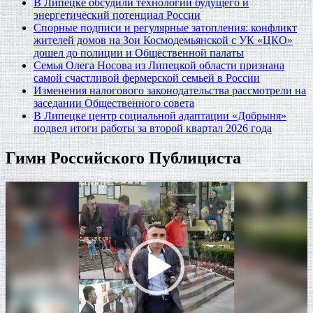
В Липецке обсудили технологии будущего и
энергетический потенциал России
Спорные подписи и регулярные затопления: конфликт
жителей домов на Зои Космодемьянской с УК «ЦКО»
дошел до полиции и Общественной палаты
Семья Олега Носова из Липецкой области признана
самой счастливой фермерской семьей в России
Изменения налогового законодательства рассмотрели на
заседании Общественного совета
В Липецке центр социальной адаптации «Добрыня»
подвел итоги работы за второй квартал 2026 года
Гимн Российского Публициста
Видеоплеер