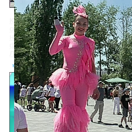
Крылья, которые
объединяют: личный взгляд
на межрегиональный
фестиваль инклюзии в
Липецке
читать полностью