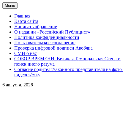
Перейти
Меню
к
содержимому
Главная
Карта сайта
Написать обращение
О издании «Российский Публицист»
Политика конфиденциальности
Пользовательское соглашение
Проверка цифровой подписи Акобяна
СМИ о нас
СОБОР ВРЕМЕНИ: Великая Темпоральная Стена и
поиск иного разума
Согласие родителя/законного представителя на фото-
видеосъёмку
6 августа, 2026