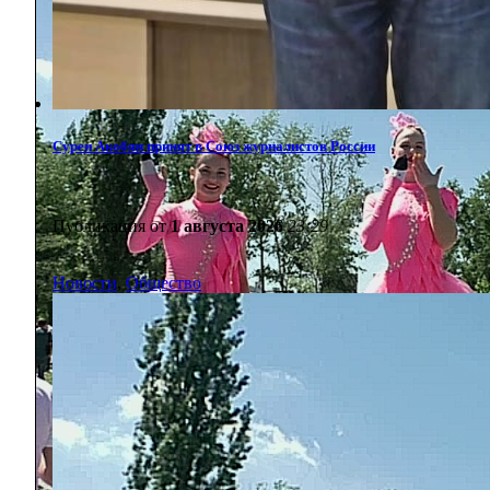
Сурен Акобян принят в Союз журналистов России
Публикация от
1 августа 2026
23:29
Новости
,
Общество