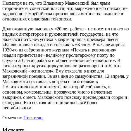
Несмотря на то, что Владимир Маяковский был ярым
сторонником советской власти, что выражено в его стихах, не
задолго до самоубийства произошло заметное охлаждение в
отношениях с властями той эпохи.
Долгожданную выставку «20 лет работы» не посетил никто из
видных литераторов и руководителей государства, на что
надеялся поэт. Без успеха в марте прошла премьера пьесы
«Баня», провал ожидал и спектакль «Клоп». В начале апреля
1930-го из свёрстанного журнала «Печать и революция»
изъяли приветствие «великому пролетарскому поэту по
случаю 20-летия работы и общественной деятельности». В
литературных кругах циркулировали разговоры о том, что
Маяковский «исписался». Ему отказали в визе для
заграничной поездки. За два дня до самоубийства, 12 апреля, у
Маяковского состоялась встреча с читателями в
Политехническом институте, на которой собрались, в
основном, комсомольцы; прозвучало много нелестных
выкриков с мест. Маяковского повсюду преследовали ссоры и
скандалы. Его состояние становилось всё более
нестабильным.
Отмечено
Писатели
Искать