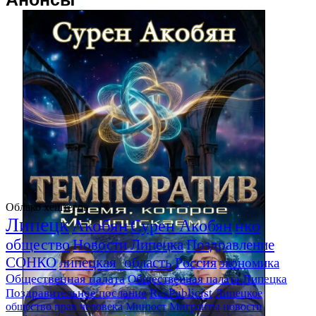
Облако хештегов
Липецк
Акобян
Сурен Акобян
нко
общество
Новости Липецка
Поздравление
СОНКО
липецкая_область
Россия
экономика
Общественная палата
Общественная палата Липецка
Поздравительное послание
RusPublicist
Липецкое
общество прав человека
Минюст
Мигранты
новости