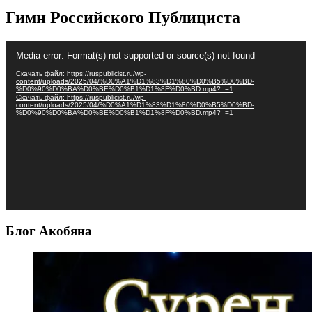
Гимн Российского Публициста
Видеоплеер
Media error: Format(s) not supported or source(s) not found
Скачать файл: https://ruspublicist.ru/wp-
content/uploads/2025/04/%D0%A1%D1%83%D1%80%D0%B5%D0%BD-
%D0%90%D0%BA%D0%BE%D0%B1%D1%8F%D0%BD.mp4?_=1
Скачать файл: https://ruspublicist.ru/wp-
content/uploads/2025/04/%D0%A1%D1%83%D1%80%D0%B5%D0%BD-
%D0%90%D0%BA%D0%BE%D0%B1%D1%8F%D0%BD.mp4?_=1
Блог Акобяна