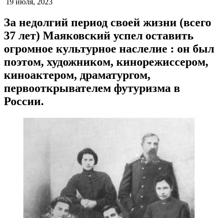
Дата
19 июля, 2023
публикации:
За недолгий период своей жизни (всего
37 лет) Маяковский успел оставить
огромное культурное наслелие : он был
поэтом, художником, кинорежиссером,
киноактером, драматургом,
первооткрывателем футуризма в
России.