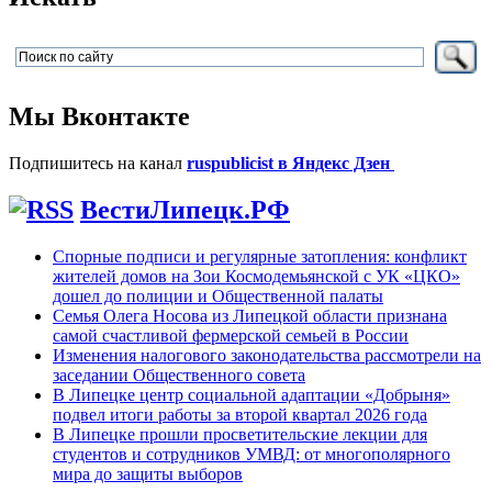
Мы Вконтакте
Подпишитесь на канал
ruspublicist в Яндекс Дзен
ВестиЛипецк.РФ
Спорные подписи и регулярные затопления: конфликт
жителей домов на Зои Космодемьянской с УК «ЦКО»
дошел до полиции и Общественной палаты
Семья Олега Носова из Липецкой области признана
самой счастливой фермерской семьей в России
Изменения налогового законодательства рассмотрели на
заседании Общественного совета
В Липецке центр социальной адаптации «Добрыня»
подвел итоги работы за второй квартал 2026 года
В Липецке прошли просветительские лекции для
студентов и сотрудников УМВД: от многополярного
мира до защиты выборов