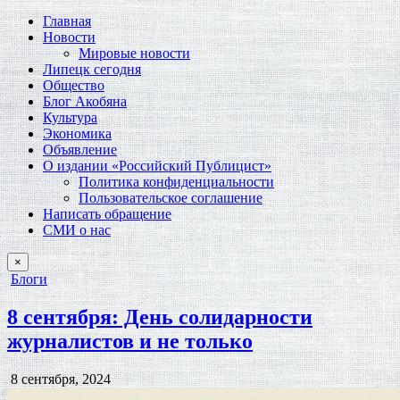
Главная
Новости
Мировые новости
Липецк сегодня
Общество
Блог Акобяна
Культура
Экономика
Объявление
О издании «Российский Публицист»
Политика конфиденциальности
Пользовательское соглашение
Написать обращение
СМИ о нас
×
Опубликовано
Блоги
в
8 сентября: День солидарности
журналистов и не только
Дата
8 сентября, 2024
публикации: