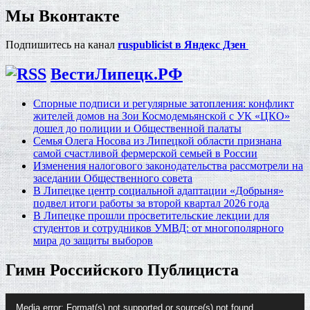
Мы Вконтакте
Подпишитесь на канал
ruspublicist в Яндекс Дзен
ВестиЛипецк.РФ
Спорные подписи и регулярные затопления: конфликт
жителей домов на Зои Космодемьянской с УК «ЦКО»
дошел до полиции и Общественной палаты
Семья Олега Носова из Липецкой области признана
самой счастливой фермерской семьей в России
Изменения налогового законодательства рассмотрели на
заседании Общественного совета
В Липецке центр социальной адаптации «Добрыня»
подвел итоги работы за второй квартал 2026 года
В Липецке прошли просветительские лекции для
студентов и сотрудников УМВД: от многополярного
мира до защиты выборов
Гимн Российского Публициста
Видеоплеер
Media error: Format(s) not supported or source(s) not found