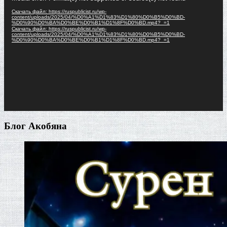
Скачать файл: https://ruspublicist.ru/wp-
content/uploads/2025/04/%D0%A1%D1%83%D1%80%D0%B5%D0%BD-
%D0%90%D0%BA%D0%BE%D0%B1%D1%8F%D0%BD.mp4?_=1
Скачать файл: https://ruspublicist.ru/wp-
content/uploads/2025/04/%D0%A1%D1%83%D1%80%D0%B5%D0%BD-
%D0%90%D0%BA%D0%BE%D0%B1%D1%8F%D0%BD.mp4?_=1
Блог Акобяна