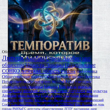
Облако хештегов
Липецк
Акобян
Сурен Акобян
нко
общество
Новости Липецка
Поздравление
СОНКО
липецкая_область
Россия
экономика
Общественная палата
Общественная палата Липецка
Поздравительное послание
RusPublicist
Липецкое
общество прав человека
Минюст
Мигранты
новости
сообщество
липецкий_городской_совет_депутатов
жкх
культура
Армения
права человека
Право и закон
праздники
образование
АвтоПром
искусство
ЖКХ Липецк
Липецкий социально-экологический
Союз
Липецкая область
Липецк выборы
СОНКО48
Олег Косолапов
день
города
РАНХиГС
депутаты
общественники
ЛГПУ
наставники
лдпр