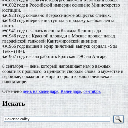
📜1802 год: в Российской империи основано Министерство
юстиции.
📜1923 год: основано Всероссийское общество слепых.
📜1930 год: впервые поступила в продажу клейкая лента —
скотч.
📜1941 год: началась военная блокада Ленинграда.
📜1946 год: на Красной площади в Москве прошел парад
гвардейской танковой Кантемировской дивизии.
📜1966 год: вышел в эфир пилотный выпуск сериала «Star
Trek» (18+).
📜1967 год: начала работать Братская ГЭС на Ангаре.
8 сентября — день, который напоминает нам о важных
событиях прошлого, о ценности свободы слова, о мужестве и
героизме, о важности мира и о роли каждого человека в
нашем мире.
Отмечено
день на календаре
,
Календарь
,
сентябрь
Искать