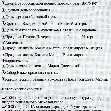
🗓️День Новороссийской военно-морской базы ВМФ РФ.
🗓️Единый день голосования.
🗓️День сериала «Звездный путь».
🗓️Сретение Владимирской иконы Божией матери.
🗓️День памяти святых мучеников Наталии и Андриана.
🗓️Праздник Псково-Печерской иконы Божией Матери
«Умиление»
🗓️Праздник иконы Божией Матери Владимирская-Елецкая.
🗓️Праздник иконы Божией Матери Владимирская
Флорищевская.
🗓️День памяти блаженной Марии Дивеевской.
🗓️Собор Нижегородских святых.
🗓️Католический праздник Рождества Пресвятой Девы Марии.
Исторические события:
📜1504 год: во Флоренции установлена скульптура Давида —
шедевр гениального Микеланджело.
📜1636 год: в США основан Гарвардский университет.
📜1801 год: в Санкт-Петербурге заложен Казанский собор.