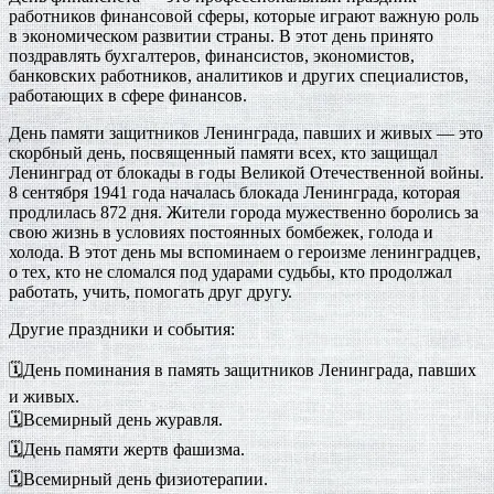
работников финансовой сферы, которые играют важную роль
в экономическом развитии страны. В этот день принято
поздравлять бухгалтеров, финансистов, экономистов,
банковских работников, аналитиков и других специалистов,
работающих в сфере финансов.
День памяти защитников Ленинграда, павших и живых — это
скорбный день, посвященный памяти всех, кто защищал
Ленинград от блокады в годы Великой Отечественной войны.
8 сентября 1941 года началась блокада Ленинграда, которая
продлилась 872 дня. Жители города мужественно боролись за
свою жизнь в условиях постоянных бомбежек, голода и
холода. В этот день мы вспоминаем о героизме ленинградцев,
о тех, кто не сломался под ударами судьбы, кто продолжал
работать, учить, помогать друг другу.
Другие праздники и события:
🗓️День поминания в память защитников Ленинграда, павших
и живых.
🗓️Всемирный день журавля.
🗓️День памяти жертв фашизма.
🗓️Всемирный день физиотерапии.